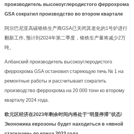
производитель высокоуглеродистого феррохрома
GSA сократил производство во втором квартале
阿尔巴尼亚高碳铬铁生产商GSA已关闭其老化的1号炉进行
翻新工作, 预计到2024年第二季度，铬铁生产量将减少2万
吨。
Албанский производитель высокоуглеродистого
феррохрома GSA остановил стареющую печь № 1 на
ремонтные работы и рассчитывает сократить
производство феррохрома на 20 000 тонн ко второму
кварталу 2024 года.
欧元区经济在2023年剩余时间内将处于“明显停滞”状态/
Экономика еврозоны будет находиться в «явной
стагнации» до конца 2023 года