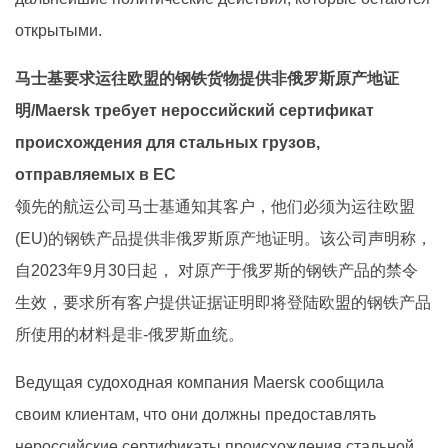
открытыми.
马士基要求运往欧盟的钢铁货物提供非俄罗斯原产地证
明/Maersk требует нероссийский сертификат
происхождения для стальных грузов,
отправляемых в ЕС
领先的航运公司马士基通知其客户，他们必须为运往欧盟
(EU)的钢铁产品提供非俄罗斯原产地证明。该公司声明称，
自2023年9月30日起， 对原产于俄罗斯的钢铁产品的禁令
生效，要求所有客户提供证据证明即将登陆欧盟的钢铁产品
所使用的材料是非-俄罗斯血统。
Ведущая судоходная компания Maersk сообщила
своим клиентам, что они должны предоставлять
нероссийские сертификаты происхождения стальной