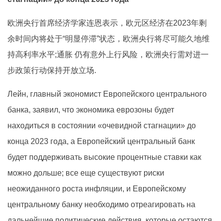
欧洲央行首席经济学家连恩表示，欧元区经济在2023年剩
余时间内将处于“明显停滞”状态，欧洲央行将尽可能久地维
持高利率水平;通胀 仍有意外上行风险，欧洲央行需对进一
步政策行动保持开放立场.
Лейн, главный экономист Европейского центрального
банка, заявил, что экономика еврозоны будет
находиться в состоянии «очевидной стагнации» до
конца 2023 года, а Европейский центральный банк
будет поддерживать высокие процентные ставки как
можно дольше; все еще существуют риски
неожиданного роста инфляции, и Европейскому
центральному банку необходимо отреагировать на
дальнейшие политические действия, которые остаются