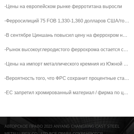
·
Цены на европейском рынке ферротитана выросли
·
Ферросилиций 75 FOB 1,330-1,360 долларов США/тонна
·
В сентябре Циншань повысил цену на феррохром на 41 доллар США за тонну.
·
Рынок высокоуглеродистого феррохрома остается сильным и ожидает повышения настроений
·
Цены на импорт металлического кремния из Южной Кореи немного выросли
·
Вероятность того, что ФРС сохранит процентные ставки без изменений в сентябре, составляет 85,5%
·
ЕС запретил хромированный материал / фирма по цене хромовой руды UG2 / MG
АВТОРСКОЕ ПРАВО 2023 ANYANG CHANGXING CAST STEEL
METALLURGY CO., LTD ВСЕ ПРАВА СОХРАНЯЮТСЯ.