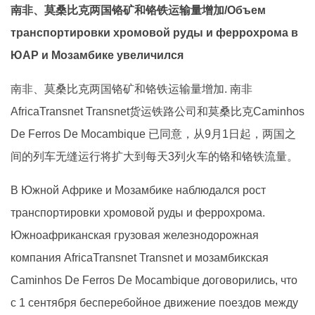
南非、莫桑比克两国铬矿和铬铁运输量增加/Объем
транспортировки хромовой руды и феррохрома в
ЮАР и Мозамбике увеличился
南非、莫桑比克两国铬矿和铬铁运输量增加. 南非
AfricaTransnet Transnet货运铁路公司和莫桑比克Caminhos
De Ferros De Mocambique 已同意，从9月1日起，两国之
间的列车无缝运行将扩大到每天3列火车的铬和铬铁流量。
В Южной Африке и Мозамбике наблюдался рост
транспортировки хромовой руды и феррохрома.
Южноафриканская грузовая железнодорожная
компания AfricaTransnet Transnet и мозамбикская
Caminhos De Ferros De Mocambique договорились, что
с 1 сентября бесперебойное движение поездов между