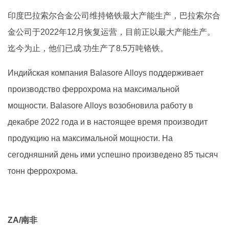
印度巴拉索尔合金公司维持铬铁最大产能生产，巴拉索尔合
金公司于2022年12月恢复运营，目前正以最大产能生产。
迄今为止，他们已成 功生产了8.5万吨铬铁。
Индийская компания Balasore Alloys поддерживает
производство феррохрома на максимальной
мощности. Balasore Alloys возобновила работу в
декабре 2022 года и в настоящее время производит
продукцию на максимальной мощности. На
сегодняшний день ими успешно произведено 85 тысяч
тонн феррохрома.
ZA/南非