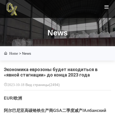
News
Home
>
News
Экономика еврозоны будет находиться в
«явной стагнации» до конца 2023 года
2023-10-18
Вид страницы(2494)
EUR/欧洲
阿尔巴尼亚高碳铬铁生产商GSA二季度减产/Албанский