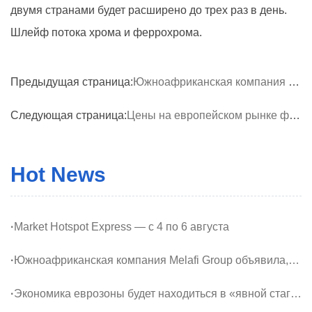
двумя странами будет расширено до трех раз в день.
Шлейф потока хрома и феррохрома.
Предыдущая страница:
Южноафриканская компания Melafi Group объявила, что ее общий объем производства феррохрома в первой половине 2024 года составил 154 000 тонн, что на 17% меньше, чем в прошлом году.
Следующая страница:
Цены на европейском рынке ферротитана выросли
Hot News
·
Market Hotspot Express — с 4 по 6 августа
·
Южноафриканская компания Melafi Group объявила, что ее общий объем производства феррохрома в первой половине 2024 года составил 154 000 тонн, что на 17% меньше, чем в прошлом году.
·
Экономика еврозоны будет находиться в «явной стагнации» до конца 2023 года